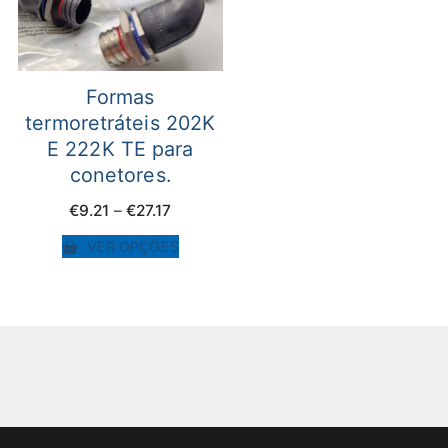
Formas
termoretráteis 202K
E 222K TE para
conetores.
Price
€
9.21
–
€
27.17
range:
€9.21
VER OPÇÕES
through
€27.17