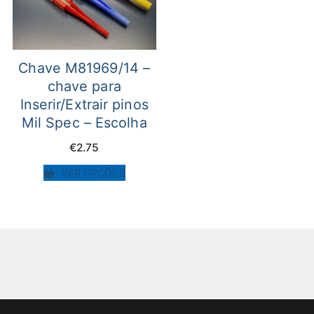
Chave M81969/14 –
chave para
Inserir/Extrair pinos
Mil Spec – Escolha
€
2.75
VER OPÇÕES