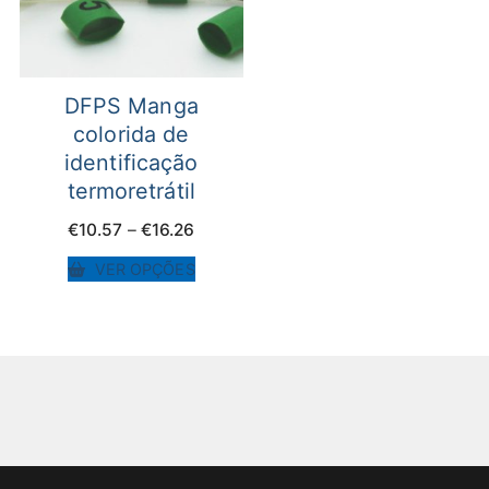
DFPS Manga
colorida de
identificação
termoretrátil
Price
€
10.57
–
€
16.26
range:
€10.57
VER OPÇÕES
through
€16.26