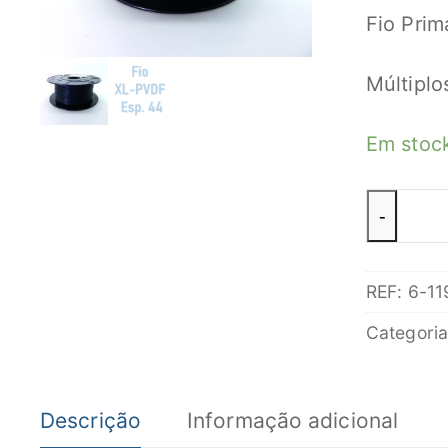
Fio Pri
Múltiplo
Em stoc
Quantid
-
de
Fio
REF:
6-11
Primário
44A0111
Categori
20-
0
Descrição
Informação adicional
Preto