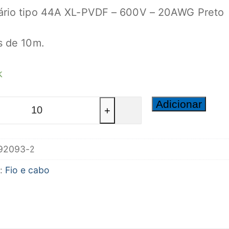
mário tipo 44A XL-PVDF – 600V – 20AWG Preto
s de 10m.
k
ade
Adicionar
+
92093-2
-
a:
Fio e cabo