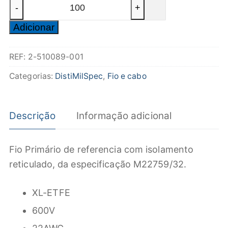
Quantidade
-
+
de
Adicionar
Fio
Primário
REF:
2-510089-001
M22759/32-
22-
Categorias:
DistiMilSpec
,
Fio e cabo
2
Vermelho
Descrição
Informação adicional
Fio Primário de referencia com isolamento
reticulado, da especificação M22759/32.
XL-ETFE
600V