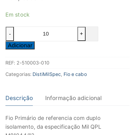
Em stock
Quantidade
-
+
de
Adicionar
Fio
Primário
REF:
2-510003-010
M81044/12-
20-
Categorias:
DistiMilSpec
,
Fio e cabo
5
Verde
Descrição
Informação adicional
Fio Primário de referencia com duplo
isolamento, da especificação Mil QPL