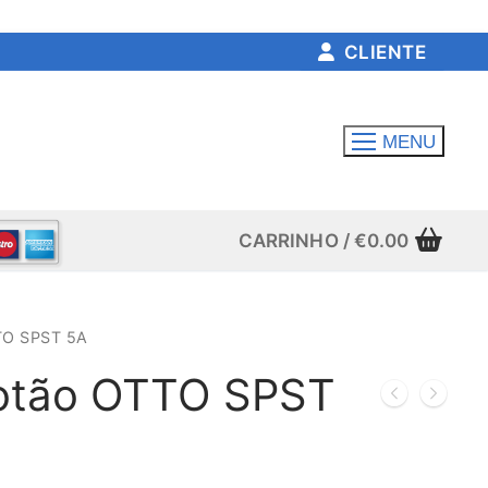
CLIENTE
MENU
CARRINHO
/
€
0.00
TO SPST 5A
 botão OTTO SPST