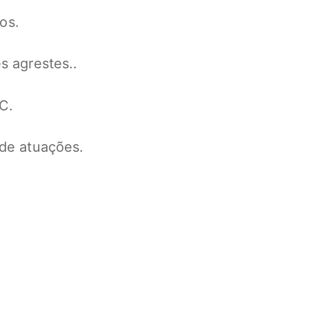
os.
s agrestes..
C.
de atuações.