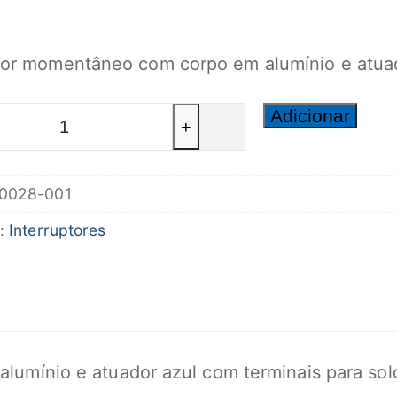
tor momentâneo com corpo em alumínio e atuad
ade
Adicionar
+
0028-001
or
a:
Interruptores
alumínio e atuador azul com terminais para sol