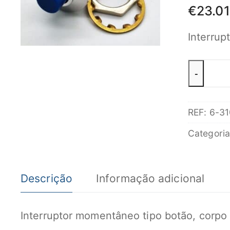
€
23.01
Interrup
Quantid
-
de
P3-
REF:
6-31
31516
Interrupt
Categori
tipo
botão
Descrição
Informação adicional
OTTO
SPST
5A
Interruptor momentâneo tipo botão, corpo 