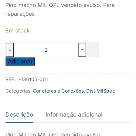
Pino macho MIL QPL vendido avulso. Para
reparações
Em stock
Quantidade
-
+
de
Adicionar
Pino
Macho
REF:
1-130105-001
M39029/58-
360
Categorias:
Conetores e Conexões
,
DistiMilSpec
Descrição
Informação adicional
Pino Macho MIL QPL vendido avulso.